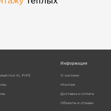
нтажу
теплых
Информация
плый пол XL PIPE
О системе
олы
Монтаж
олы
Доставка и оплата
Объекты и отзывы