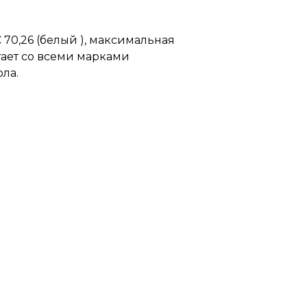
70,26 (белый ), максимальная
отает со всеми марками
ола.