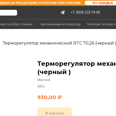
-5% СКИДКА
А ПРОДУКЦИЮ И МОНТАЖ ПРИ ПОКУПКЕ
+7 (920) 222-74-56
Заказать зво
без стяжки
Автономный коллектор
Монтаж теплых полов
Объ
Терморегулятор механический RTC 70,26 (черный 
Терморегулятор механ
(черный )
Menred
SKU:
930,00
₽
В корзину