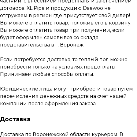
частями, с внесением предоплаты и заключением
договора. ХL Pipe и продукцию Daewoo не
отгружаем в регион где присутствует свой дилер!
Вы можете оплатить товар, положив его в корзину.
Вы можете оплатить товар при получении, если
будет оформлен самовывоз со склада
представительства в г. Воронеж.
Если потребуется доставка, то теплый пол можно
Наши работы
по
монтажу
приобрести только на условиях предоплаты.
теплых полов
Принимаем любые способы оплаты.
Юридические лица могут приобрести товар путем
перечисления денежных средств на счет нашей
компании после оформления заказа.
Доставка
Каталог
Доставка по Воронежской области курьером. В