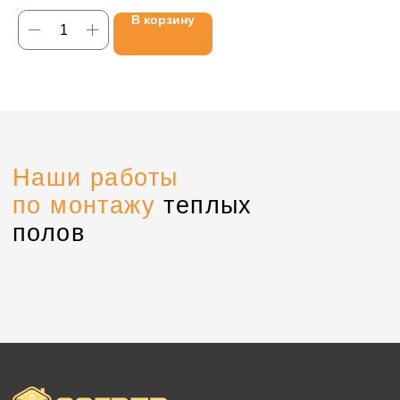
Системы антиобледенения
смесители и различную арматуру. Заглушка используется для
ма
В корзину
работы с системами отопления и водопроводами.
Стержневой теплый пол
Терморегуляторы
Информация
Контакты
О системе
+7 (920) 222-74-56
Монтаж
Доставка и оплата
Воронеж,
ул. Грамши, 64
Объекты и отзывы
Заказать звонок
О компании
Контакты
Партнерская программа
Политика конфиденциальности
Создание сайта