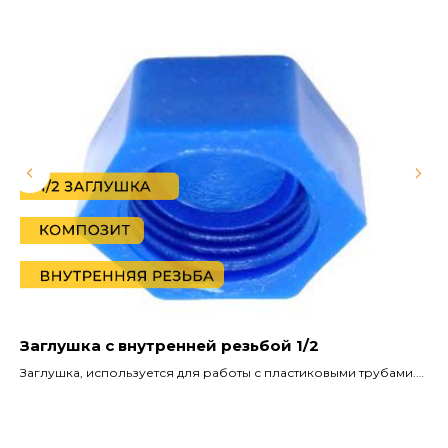
Наши работы
по
монтажу
теплых
полов
Каталог
Заглушка с внутренней резьбой 1/2
Ко
Электро-водяной теплый пол XL PIPE
1"
Заглушка, используется для работы с пластиковыми трубами.
Пленочные теплые полы
Основная задача заглушки — закрывать и герметизировать
Фи
Кабельные теплые полы
трубы временно или постоянно. Внутренняя резьба
мо
2 
позволяет использовать ее вместо металлической, в том числе
те
Кабельные маты
латунной. С ее помощью закрывают выводы на приборы,
по