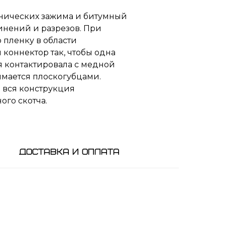
хнических зажима и битумный
инений и разрезов. При
 пленку в области
коннектор так, чтобы одна
ая контактировала с медной
имается плоскогубцами.
 вся конструкция
ого скотча.
Доставка и оплата