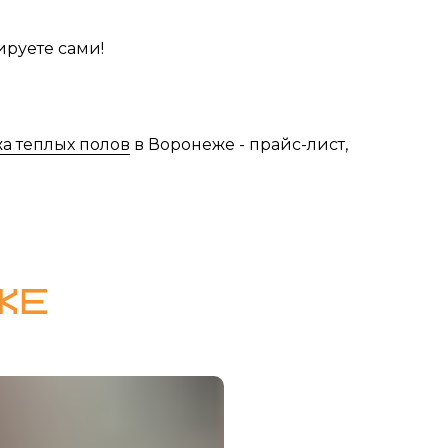
ируете сами!
а теплых полов
в Воронеже - прайс-лист,
ЖЕ