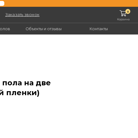
0
нок
Корзина
екты и отзывы
Контакты
 пола на две
й пленки)