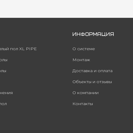
Информация
плый пол XL PIPE
О системе
олы
Монтаж
олы
Доставка и оплата
Объекты и отзывы
нения
О компании
пол
Контакты