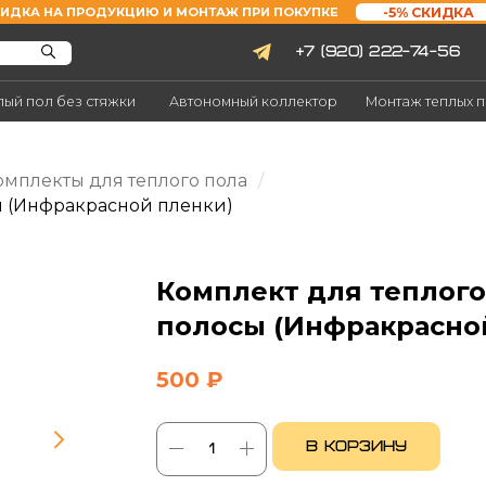
-5% СКИДКА
А ПРОДУКЦИЮ И МОНТАЖ ПРИ ПОКУПКЕ
+7 (920) 222-74-56
Заказать зво
без стяжки
Автономный коллектор
Монтаж теплых полов
Объ
мплекты для теплого пола
/
ы (Инфракрасной пленки)
Комплект для теплого
полосы (Инфракрасно
500
₽
В корзину