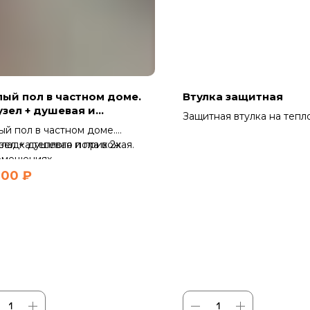
лый пол в частном доме.
Втулка защитная
узел + душевая и
Защитная втулка на теп
хожая. Посеок Первомай,
ый пол в частном доме.
— необходимый элемент
оронеж
зел + душевая и прихожая.
ладка теплого пола в 2х
обеспечения долговечно
омещениях.
надежности коллекторн
становка терморегулятора
000
₽
системы. Втулка предна
роверка работоспособности.
для защиты среза изоляц
придает более аккуратн
коллектору и позволяет
промаркировать систему
Данная втулка используе
системах отопления,
водоснабжения и теплого
Она идеально подходит 
полипропиленовых, плас