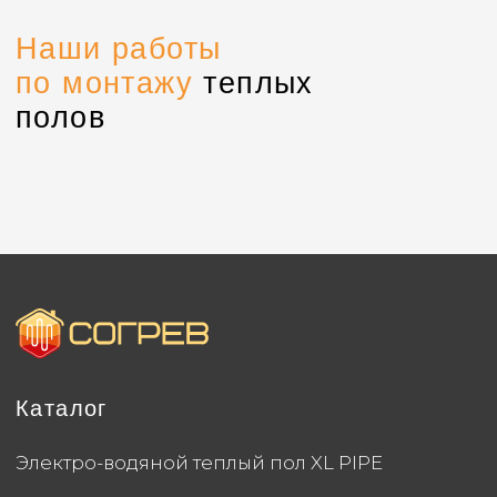
Каталог
Электро-водяной теплый пол XL PIPE
Пленочные теплые полы
Кабельные теплые полы
Кабельные маты
Системы антиобледенения
Стержневой теплый пол
Терморегуляторы
Информация
Контакты
О системе
+7 (920) 222-74-56
Монтаж
Доставка и оплата
Воронеж,
ул. Грамши, 64
Объекты и отзывы
Заказать звонок
О компании
Контакты