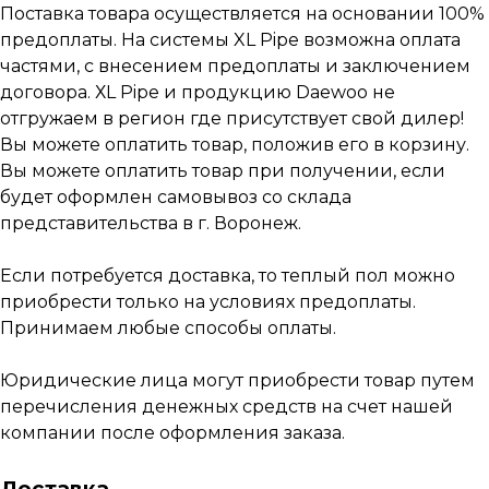
Поставка товара осуществляется на основании 100%
предоплаты. На системы XL Pipe возможна оплата
частями, с внесением предоплаты и заключением
договора. ХL Pipe и продукцию Daewoo не
отгружаем в регион где присутствует свой дилер!
Наши работы
по
монтажу
теплых
Вы можете оплатить товар, положив его в корзину.
полов
Вы можете оплатить товар при получении, если
будет оформлен самовывоз со склада
представительства в г. Воронеж.
Если потребуется доставка, то теплый пол можно
приобрести только на условиях предоплаты.
Принимаем любые способы оплаты.
Каталог
Юридические лица могут приобрести товар путем
перечисления денежных средств на счет нашей
Электро-водяной теплый пол XL PIPE
компании после оформления заказа.
Пленочные теплые полы
Кабельные теплые полы
Доставка