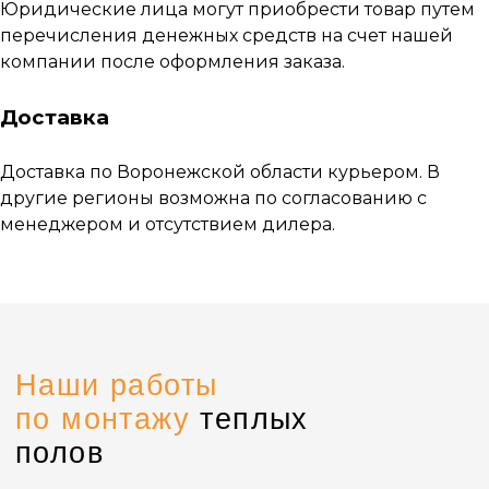
Юридические лица могут приобрести товар путем
Электро-водяной теплый пол XL PIPE
перечисления денежных средств на счет нашей
Пленочные теплые полы
компании после оформления заказа.
Кабельные теплые полы
Кабельные маты
Доставка
Системы антиобледенения
Стержневой теплый пол
Доставка по Воронежской области курьером. В
другие регионы возможна по согласованию с
Терморегуляторы
менеджером и отсутствием дилера.
Информация
Контакты
О системе
+7 (920) 222-74-56
Монтаж
Доставка и оплата
Воронеж,
ул. Грамши, 64
Объекты и отзывы
Заказать звонок
О компании
Контакты
Партнерская программа