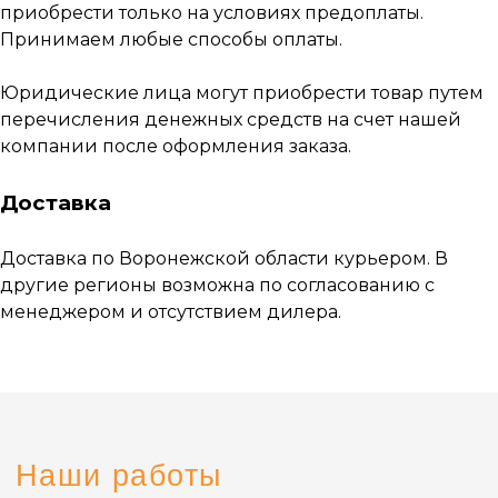
приобрести только на условиях предоплаты.
Каталог
Принимаем любые способы оплаты.
Электро-водяной теплый пол XL PIPE
Юридические лица могут приобрести товар путем
Пленочные теплые полы
перечисления денежных средств на счет нашей
Кабельные теплые полы
компании после оформления заказа.
Кабельные маты
Системы антиобледенения
Доставка
Стержневой теплый пол
Доставка по Воронежской области курьером. В
Терморегуляторы
другие регионы возможна по согласованию с
менеджером и отсутствием дилера.
Информация
Контакты
О системе
+7 (920) 222-74-56
Монтаж
Доставка и оплата
Воронеж,
ул. Грамши, 64
Объекты и отзывы
Заказать звонок
О компании